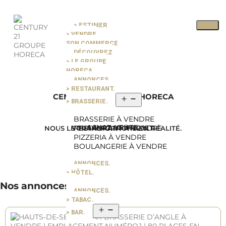
> ESTIMER
> VENDRE
[WPL]
SON COMMERCE
DÉCOUVREZ
> LE GROUPE
HORECA
ANNONCES.
> RESTAURANT.
CENTURY 21 GROUPE HORECA
> BRASSERIE.
BRASSERIE À VENDRE
ACHAT. VENTE.
VOUS AVEZ UN PROJET.
RESTAURANT À VENDRE
NOUS LE TRANSFORMONS EN RÉALITÉ.
PIZZERIA À VENDRE
BOULANGERIE À VENDRE
ANNONCES.
> HÔTEL.
Nos annonces
ANNONCES.
> TABAC.
> BAR.