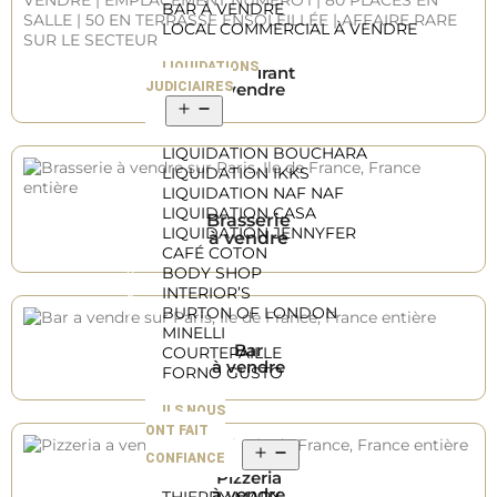
BAR À VENDRE
LOCAL COMMERCIAL À VENDRE
LIQUIDATIONS
Restaurant
JUDICIAIRES
à vendre
LIQUIDATION BOUCHARA
LIQUIDATION IKKS
LIQUIDATION NAF NAF
LIQUIDATION CASA
Brasserie
LIQUIDATION JENNYFER
à vendre
CAFÉ COTON
BODY SHOP
INTERIOR’S
BURTON OF LONDON
MINELLI
Bar
COURTEPAILLE
à vendre
FORNO GUSTO
ILS NOUS
ONT FAIT
CONFIANCE
Pizzeria
à vendre