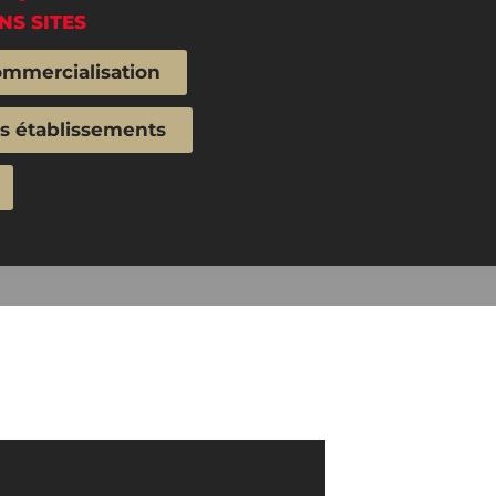
NS SITES
ommercialisation
ts établissements