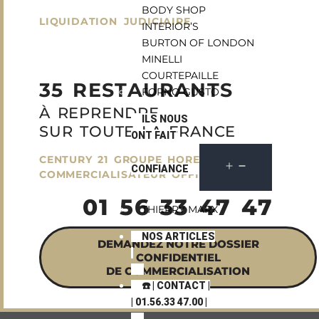
BODY SHOP
LIQUIDATION JUDICIAIRE
INTERIOR’S
BURTON OF LONDON
MINELLI
COURTEPAILLE
35 RESTAURANTS
FORNO GUSTO
À REPRENDRE
ILS NOUS
SUR TOUTE LA FRANCE
ONT FAIT
CENTURY 21 GROUPE HORECA
CONFIANCE
COMMERCIALISATEUR OFFICIEL
01 56 33 47 47
THIERRY MARX
NOS ARTICLES
DEMANDEZ NOTRE DOSSIER
CONFIDENTIEL
DE COMMERCIALISATION
☎️ | CONTACT |
| 01.56.33 47.00 |