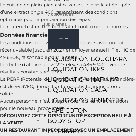
La cuisine de plain-pied est ouverte sur la salle et équipée
d’une extraction de 400, garantissant des conditions
LIQUIDATIONS
optimales pour la préparation des repas.
JUDICIAIRES
Le matériel est en très bon état et conforme aux normes.
Données financières
Les conditions locatives sont avantageuses avec un bail
récent valable jusqu’en 2027 et un loyer annuel HT et HC de
49.680€, raisonnable pour le secteur.
LIQUIDATION BOUCHARA
Le chiffre d’affaires en 2022 s’élève à 486.974€, avec des
LIQUIDATION IKKS
résultats constants en 2023.
LIQUIDATION NAF NAF
Le PERF (Potentiel de l’Entreprise et Rentabilité Financière)
est de 94.975€, démontrant une activité financièrement
LIQUIDATION CASA
solide.
LIQUIDATION JENNYFER
Aucun personnel n’est à reprendre, facilitant la transition
pour le nouveau propriétaire.
CAFÉ COTON
DÉCOUVREZ CETTE OPPORTUNITÉ EXCEPTIONNELLE À
BODY SHOP
LA VENTE.
UN RESTAURANT IMPECCABLE AVEC UN EMPLACEMENT
INTERIOR’S