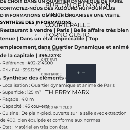
DE CHOIX DANS UN QUARTIER DYNAMIQUE DE PARIS.
BURTON OF LONDON
CONTACTEZ-NOUS DÈS AUJOURD’HUI POUR PLUS
MINELLI
D’INFORMATIONS OU POUR ORGANISER UNE VISITE.
SYNTHÈSE DES INFORMATIONS
COURTEPAILLE
Restaurant à vendre | Paris | Belle affaire très bien
FORNO GUSTO
tenue | Dans un état impeccable | Top
emplacement dans Quartier Dynamique et animé
ILS NOUS
de la capitale | 395.127€
ONT FAIT
• Référence : #92-214600
• Prix FAI : 395.127€
CONFIANCE
.
Synthèse des éléments du bien
• Localisation : Quartier dynamique et animé de Paris
THIERRY MARX
• Superficie : 125 m²
• Façade : 4,0 m
• Capacité : 45 couverts
NOS ARTICLES
• Cuisine : De plain-pied, ouverte sur la salle avec extraction
de 400, bien équipée et conforme aux normes
• État : Matériel en très bon état