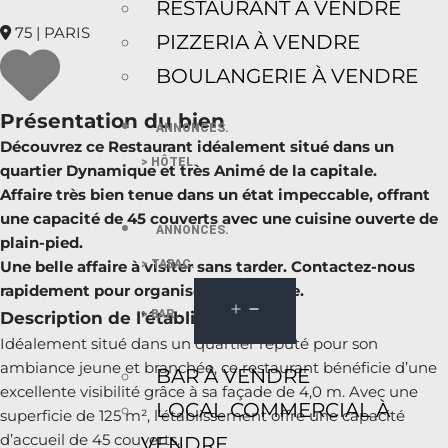
RESTAURANT À VENDRE
75 | PARIS
PIZZERIA À VENDRE
BOULANGERIE À VENDRE
Présentation du bien
ANNONCES.
Découvrez ce Restaurant idéalement situé dans un
> HÔTEL.
quartier Dynamique et très Animé de la capitale.
Affaire très bien tenue dans un état impeccable, offrant
une capacité de 45 couverts avec une cuisine ouverte de
ANNONCES.
plain-pied.
> TABAC.
Une belle affaire à visiter sans tarder. Contactez-nous
rapidement pour organiser votre visite.
> BAR.
Description de l’établissement
Idéalement situé dans un quartier réputé pour son
ambiance jeune et branchée, ce restaurant bénéficie d’une
BAR À VENDRE
excellente visibilité grâce à sa façade de 4,0 m. Avec une
LOCAL COMMERCIAL À
superficie de 125 m², l’établissement offre une capacité
d’accueil de 45 couverts.
VENDRE