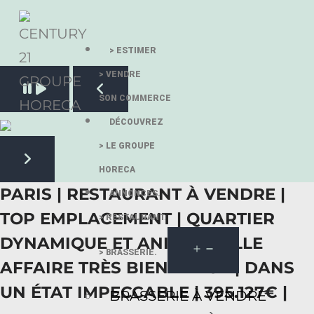
> ESTIMER
> VENDRE
Pause slide rotation
SON COMMERCE
Resume slide rotation
Previous slide
DÉCOUVREZ
> LE GROUPE
HORECA
Next slide
PARIS | RESTAURANT À VENDRE |
ANNONCES.
TOP EMPLACEMENT | QUARTIER
> RESTAURANT.
DYNAMIQUE ET ANIMÉ | BELLE
> BRASSERIE.
AFFAIRE TRÈS BIEN TENUE | DANS
UN ÉTAT IMPECCABLE | 395.127€ |
BRASSERIE À VENDRE