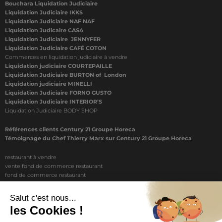
Bouchara Liquidation Judiciaire
Liquidation Judiciaire IKKS
Liquidation Judiciaire NAF NAF
Liquidation Judicaire CASA
Liquidation Judiciaire JENNYFER
Liquidation Judiciaire CAFÉ COTON
Commerces en liquidation judiciaire à vendre
Liquidation judiciaire COURTEPAILLE
Liquidation Judiciaire BURTON of London
Liquidation judiciaire MINELLI
Liquidation Judiciaire FORNO GUSTO
Liquidation Judiciaire INTERIOR’S
Liquidation Judiciaire BODY SHOP
Références clients Century 21 Groupe Horeca
Témoignage du Chef Thierry Marx sur Century 21 Groupe Horeca
restaurant à vendre
vente fond de commerce restaurant
fond de commerce restaurant
acheter un restaurant
achat restaurant
vente de fond de commerce restaurant
acheter restaurant
restaurant vendre