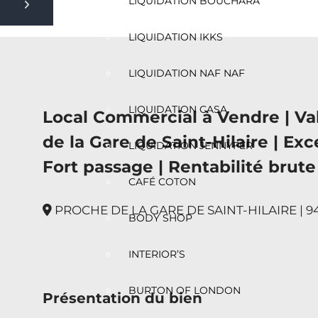
LIQUIDATION BOUCHARA
Next slide
LIQUIDATION IKKS
LIQUIDATION NAF NAF
LIQUIDATION CASA
Local Commercial à Vendre | Va
de la Gare de Saint-Hilaire | Exce
LIQUIDATION JENNYFER
Fort passage | Rentabilité brute
CAFÉ COTON
PROCHE DE LA GARE DE SAINT-HILAIRE | 9
BODY SHOP
INTERIOR’S
BURTON OF LONDON
Présentation du bien