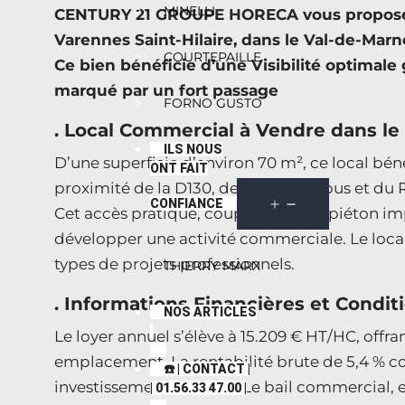
MINELLI
CENTURY 21 GROUPE HORECA vous propose c
Varennes Saint-Hilaire, dans le Val-de-Marn
COURTEPAILLE
Ce bien bénéficie d’une Visibilité optimal
marqué par un fort passage
FORNO GUSTO
. Local Commercial à Vendre dans le
ILS NOUS
D’une superficie d’environ 70 m², ce local bé
ONT FAIT
proximité de la D130, des lignes de bus et du 
CONFIANCE
Cet accès pratique, couplé à un flux piéton im
développer une activité commerciale. Le local 
types de projets professionnels.
THIERRY MARX
. Informations Financières et Condit
NOS ARTICLES
Le loyer annuel s’élève à 15.209 € HT/HC, offra
emplacement. La rentabilité brute de 5,4 % co
☎️ | CONTACT |
investissement sécurisé. Le bail commercial,
| 01.56.33 47.00 |