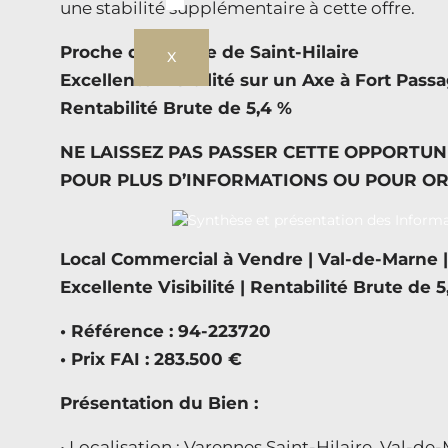
une stabilité supplémentaire à cette offre.
Proche de la Gare de Saint-Hilaire
X
Excellente Visibilité sur un Axe à Fort Pass
Rentabilité Brute de 5,4 %
NE LAISSEZ PAS PASSER CETTE OPPORTU
POUR PLUS D’INFORMATIONS OU POUR OR
Local Commercial à Vendre | Val-de-Marne | 
Excellente Visibilité | Rentabilité Brute de 
• Référence : 94-223720
• Prix FAI : 283.500 €
Présentation du Bien :
• Localisation : Varennes Saint-Hilaire, Val-de