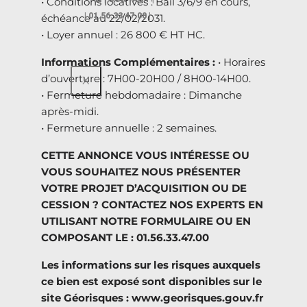
• Conditions locatives : Bail 3/6/9 en cours,
| 01.56.33 47.00 |
échéance au 22/02/2031.
• Loyer annuel : 26 800 € HT HC.
Informations Complémentaires :
• Horaires
d’ouverture : 7H00-20H00 / 8H00-14H00.
X
• Fermeture hebdomadaire : Dimanche
après-midi.
• Fermeture annuelle : 2 semaines.
CETTE ANNONCE VOUS INTÉRESSE OU
VOUS SOUHAITEZ NOUS PRÉSENTER
VOTRE PROJET D’ACQUISITION OU DE
CESSION ? CONTACTEZ NOS EXPERTS EN
UTILISANT NOTRE FORMULAIRE OU EN
COMPOSANT LE : 01.56.33.47.00
Les informations sur les risques auxquels
ce bien est exposé sont disponibles sur le
site Géorisques : www.georisques.gouv.fr