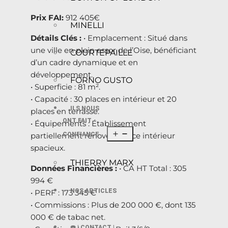
Prix FAI:
912 405€
MINELLI
Détails Clés :
• Emplacement : Situé dans
une ville en plein essor de l’Oise, bénéficiant
COURTEPAILLE
d’un cadre dynamique et en
développement.
FORNO GUSTO
• Superficie : 81 m².
• Capacité : 30 places en intérieur et 20
ILS NOUS
places en terrasse.
ONT FAIT
• Équipements : Établissement
CONFIANCE
partiellement rénové, espace intérieur
spacieux.
THIERRY MARX
Données Financières :
• CA HT Total : 305
994 €
NOS ARTICLES
• PERF : 173 345 €
• Commissions : Plus de 200 000 €, dont 135
000 € de tabac net.
☎️ | CONTACT |