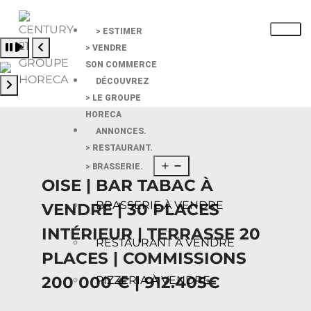
> ESTIMER
Pause slide rotation
> VENDRE
Resume slide rotation
Previous slide
SON COMMERCE
DÉCOUVREZ
> LE GROUPE
Next slide
HORECA
ANNONCES.
> RESTAURANT.
> BRASSERIE.
OISE | BAR TABAC À
BRASSERIE À VENDRE
VENDRE | 30 PLACES
INTÉRIEUR | TERRASSE 20
RESTAURANT À VENDRE
PLACES | COMMISSIONS
200 000 € | 912.405€
PIZZERIA À VENDRE