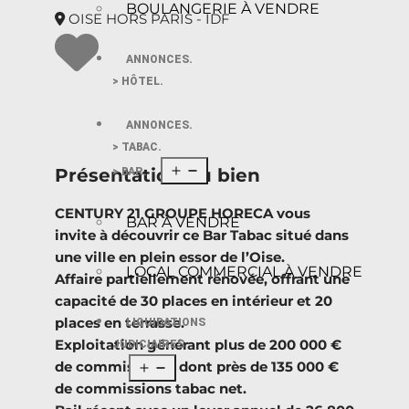
BOULANGERIE À VENDRE
OISE HORS PARIS - IDF
ANNONCES.
> HÔTEL.
ANNONCES.
> TABAC.
Présentation du bien
> BAR.
CENTURY 21 GROUPE HORECA vous
BAR À VENDRE
invite à découvrir ce Bar Tabac situé dans
une ville en plein essor de l’Oise.
LOCAL COMMERCIAL À VENDRE
Affaire partiellement rénovée, offrant une
capacité de 30 places en intérieur et 20
places en terrasse.
LIQUIDATIONS
Exploitation générant plus de 200 000 €
JUDICIAIRES
de commissions, dont près de 135 000 €
de commissions tabac net.