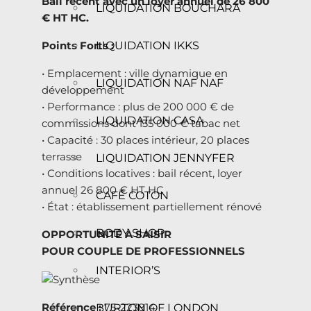
Bail récent avec un loyer annuel de 26 800
LIQUIDATION BOUCHARA
€ HT HC.
LIQUIDATION IKKS
Points Forts :
• Emplacement : ville dynamique en
LIQUIDATION NAF NAF
développement
• Performance : plus de 200 000 € de
LIQUIDATION CASA
commissions dont 135 000 € tabac net
• Capacité : 30 places intérieur, 20 places
terrasse
LIQUIDATION JENNYFER
• Conditions locatives : bail récent, loyer
annuel 26 800 € HT HC
CAFÉ COTON
• État : établissement partiellement rénové
BODY SHOP
OPPORTUNITÉ À SAISIR
POUR COUPLE DE PROFESSIONNELS
INTERIOR’S
Référence :
75-223814
BURTON OF LONDON