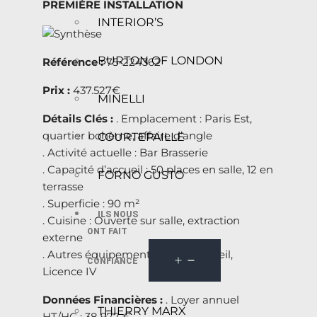
PREMIÈRE INSTALLATION
INTERIOR’S
BURTON OF LONDON
Référence :
75-224362
Prix :
437.527€
MINELLI
Détails Clés :
. Emplacement : Paris Est,
quartier bohème, affaire d’angle
COURTEPAILLE
. Activité actuelle : Bar Brasserie
. Capacité d’accueil : 50 places en salle, 12 en
FORNO GUSTO
terrasse
. Superficie : 90 m²
ILS NOUS
. Cuisine : Ouverte sur salle, extraction
ONT FAIT
externe
. Autres équipements : Bar d’accueil,
CONFIANCE
Licence IV
Données Financières :
. Loyer annuel
THIERRY MARX
HT/HC : 38 977 €