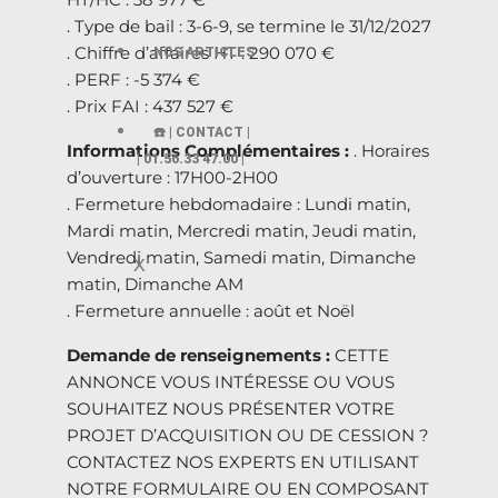
. Type de bail : 3-6-9, se termine le 31/12/2027
. Chiffre d’affaires HT : 290 070 €
NOS ARTICLES
. PERF : -5 374 €
. Prix FAI : 437 527 €
☎️ | CONTACT |
Informations Complémentaires :
. Horaires
| 01.56.33 47.00 |
d’ouverture : 17H00-2H00
. Fermeture hebdomadaire : Lundi matin,
Mardi matin, Mercredi matin, Jeudi matin,
Vendredi matin, Samedi matin, Dimanche
X
matin, Dimanche AM
. Fermeture annuelle : août et Noël
Demande de renseignements :
CETTE
ANNONCE VOUS INTÉRESSE OU VOUS
SOUHAITEZ NOUS PRÉSENTER VOTRE
PROJET D’ACQUISITION OU DE CESSION ?
CONTACTEZ NOS EXPERTS EN UTILISANT
NOTRE FORMULAIRE OU EN COMPOSANT