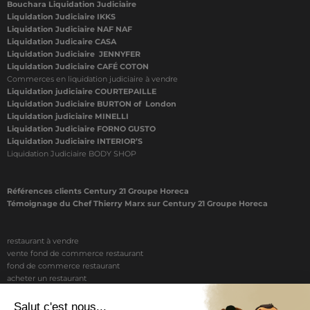
Bouchara Liquidation Judiciaire
Liquidation Judiciaire IKKS
Liquidation Judiciaire NAF NAF
Liquidation Judicaire CASA
Liquidation Judiciaire JENNYFER
Liquidation Judiciaire CAFÉ COTON
Commerces en liquidation judiciaire à vendre
Liquidation judiciaire COURTEPAILLE
Liquidation Judiciaire BURTON of London
Liquidation judiciaire MINELLI
Liquidation Judiciaire FORNO GUSTO
Liquidation Judiciaire INTERIOR’S
Liquidation Judiciaire BODY SHOP
Références clients Century 21 Groupe Horeca
Témoignage du Chef Thierry Marx sur Century 21 Groupe Horeca
restaurant à vendre
vente fond de commerce restaurant
fond de commerce restaurant
acheter un restaurant
achat restaurant
vente de fond de commerce restaurant