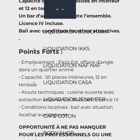
Capacité de 50 places assises en intérieur
et 12 en terrasse.
Un bar d’accueil complète l’ensemble.
Licence IV incluse.
Bail avec conditions locatives attractives.
LIQUIDATION BOUCHARA
.
LIQUIDATION IKKS
Points Forts :
• Emplacement : Paris Est, affaire d’angle
LIQUIDATION NAF NAF
dans un quartier animé
• Capacité : 50 places intérieures, 12 en
LIQUIDATION CASA
terrasse
• Atouts techniques : cuisine ouverte avec
LIQUIDATION JENNYFER
extraction externe, bar d’accueil, Licence IV
• Conditions locatives : bail avec situation
locative avantageuse
CAFÉ COTON
OPPORTUNITÉ À NE PAS MANQUER
BODY SHOP
POUR LES PROFESSIONNELS OU UNE