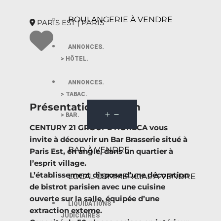
BOULANGERIE À VENDRE
PARIS EST | PARIS
ANNONCES.
> HÔTEL.
ANNONCES.
> TABAC.
Présentation du bien
> BAR.
CENTURY 21 GROUPE HORECA vous
invite à découvrir un Bar Brasserie situé à
BAR À VENDRE
Paris Est, en angle, dans un quartier à
l’esprit village.
L’établissement dispose d’une décoration
LOCAL COMMERCIAL À VENDRE
de bistrot parisien avec une cuisine
ouverte sur la salle, équipée d’une
LIQUIDATIONS
extraction externe.
JUDICIAIRES