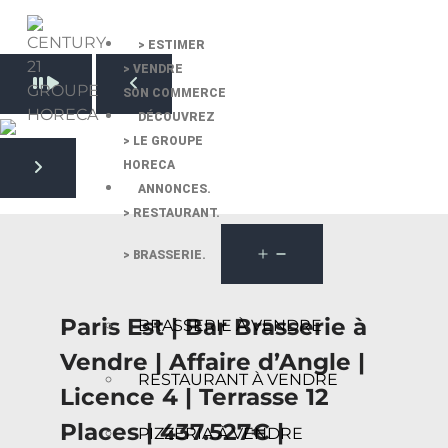
> ESTIMER
> VENDRE
Pause slide rotation
SON COMMERCE
Resume slide rotation
Previous slide
DÉCOUVREZ
> LE GROUPE
HORECA
Next slide
ANNONCES.
> RESTAURANT.
> BRASSERIE.
Paris Est | Bar Brasserie à
BRASSERIE À VENDRE
Vendre | Affaire d’Angle |
RESTAURANT À VENDRE
Licence 4 | Terrasse 12
Places | 437.527€ |
PIZZERIA À VENDRE