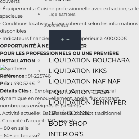
couverts
• Équipements : Cuisine professionnelle avec extraction, salle
LIQUIDATIONS
spacieuse
• Conditions locatives : Loyer cohérent selon les informations
JUDICIAIRES
disponibles
• Indicateurs financiers : CA 2024 supérieur à 400.000€
OPPORTUNITÉ À NE PAS MANQUER
POUR LES PROFESSIONNELS OU UNE PREMIÈRE
LIQUIDATION BOUCHARA
INSTALLATION
LIQUIDATION IKKS
Référence :
91-225746
LIQUIDATION NAF NAF
Prix :
490.524€
Détails Clés :
. Emplacement : Centre commercial
LIQUIDATION CASA
dynamique en renouvellement, angle, flux constant,
LIQUIDATION JENNYFER
nombreuses enseignes et parkings
CAFÉ COTON
. Activité actuelle : Bar Brasserie, concept traditionnel
. Capacité d’accueil : 140 couverts
BODY SHOP
– 80 en salle
INTERIOR’S
– 60+ en terrasse