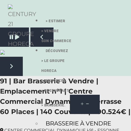
> ESTIMER
> VENDRE
Pause slide rotation
SON COMMERCE
Resume slide rotation
Previous slide
DÉCOUVREZ
> LE GROUPE
HORECA
Next slide
91 | Bar Brasserie à Vendre |
ANNONCES.
Emplacement n°1 | Centre
> RESTAURANT.
Commercial Dynamique | Terrasse
> BRASSERIE.
60 Places | 140 Couverts | 490.524€ |
BRASSERIE À VENDRE
CENTRE COMMERCIAL DYNAMIQUE | 91 - ESSONNE