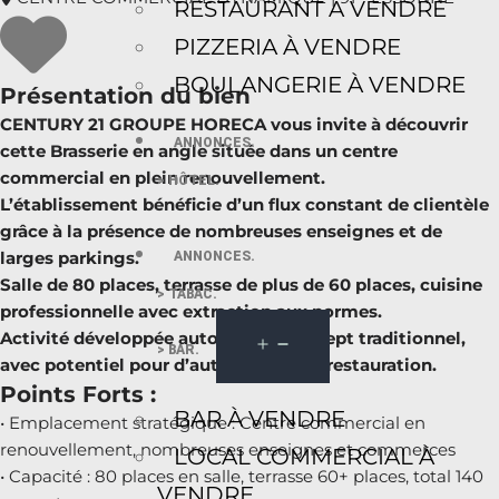
RESTAURANT À VENDRE
PIZZERIA À VENDRE
BOULANGERIE À VENDRE
Présentation du bien
CENTURY 21 GROUPE HORECA vous invite à découvrir
ANNONCES.
cette Brasserie en angle située dans un centre
commercial en plein renouvellement.
> HÔTEL.
L’établissement bénéficie d’un flux constant de clientèle
grâce à la présence de nombreuses enseignes et de
larges parkings.
ANNONCES.
Salle de 80 places, terrasse de plus de 60 places, cuisine
> TABAC.
professionnelle avec extraction aux normes.
Activité développée autour d’un concept traditionnel,
> BAR.
avec potentiel pour d’autres types de restauration.
Points Forts :
BAR À VENDRE
• Emplacement stratégique : Centre commercial en
renouvellement, nombreuses enseignes et commerces
LOCAL COMMERCIAL À
• Capacité : 80 places en salle, terrasse 60+ places, total 140
VENDRE