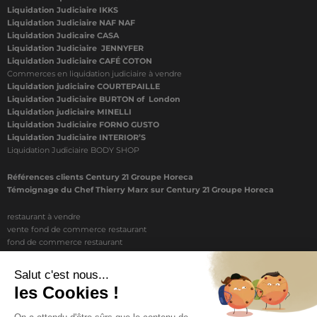
Liquidation Judiciaire IKKS
Liquidation Judiciaire NAF NAF
Liquidation Judicaire CASA
Liquidation Judiciaire JENNYFER
Liquidation Judiciaire CAFÉ COTON
Commerces en liquidation judiciaire à vendre
Liquidation judiciaire COURTEPAILLE
Liquidation Judiciaire BURTON of London
Liquidation judiciaire MINELLI
Liquidation Judiciaire FORNO GUSTO
Liquidation Judiciaire INTERIOR’S
Liquidation Judiciaire BODY SHOP
Références clients Century 21 Groupe Horeca
Témoignage du Chef Thierry Marx sur Century 21 Groupe Horeca
restaurant à vendre
vente fond de commerce restaurant
fond de commerce restaurant
acheter un restaurant
achat restaurant
vente de fond de commerce restaurant
acheter restaurant
restaurant vendre