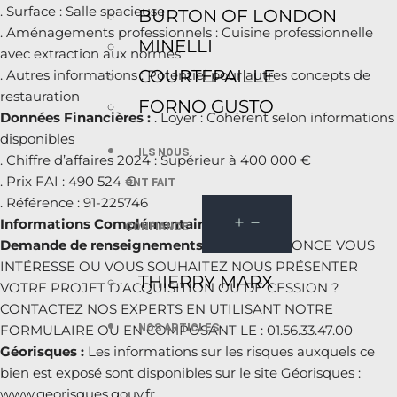
. Surface : Salle spacieuse
BURTON OF LONDON
. Aménagements professionnels : Cuisine professionnelle
MINELLI
avec extraction aux normes
COURTEPAILLE
. Autres informations : Potentiel pour autres concepts de
restauration
FORNO GUSTO
Données Financières :
. Loyer : Cohérent selon informations
disponibles
ILS NOUS
. Chiffre d’affaires 2024 : Supérieur à 400 000 €
. Prix FAI : 490 524 €
ONT FAIT
. Référence : 91-225746
Informations Complémentaires :
–
CONFIANCE
Demande de renseignements :
CETTE ANNONCE VOUS
INTÉRESSE OU VOUS SOUHAITEZ NOUS PRÉSENTER
THIERRY MARX
VOTRE PROJET D’ACQUISITION OU DE CESSION ?
CONTACTEZ NOS EXPERTS EN UTILISANT NOTRE
NOS ARTICLES
FORMULAIRE OU EN COMPOSANT LE : 01.56.33.47.00
Géorisques :
Les informations sur les risques auxquels ce
bien est exposé sont disponibles sur le site Géorisques :
www.georisques.gouv.fr