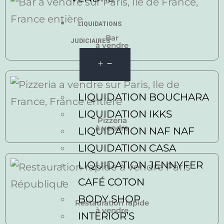
LIQUIDATIONS
Bar
JUDICIAIRES
à vendre
LIQUIDATION BOUCHARA
LIQUIDATION IKKS
Pizzeria
à vendre
LIQUIDATION NAF NAF
LIQUIDATION CASA
LIQUIDATION JENNYFER
CAFÉ COTON
BODY SHOP
Restauration rapide
à vendre
INTERIOR’S