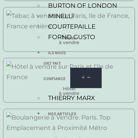
BURTON OF LONDON
MINELLI
COURTEPAILLE
FORNO GUSTO
Tabac
à vendre
ILS NOUS
ONT FAIT
CONFIANCE
Hôtel
à vendre
THIERRY MARX
NOS ARTICLES