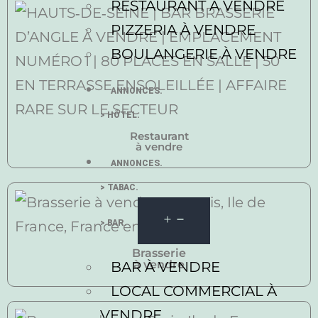
RESTAURANT À VENDRE
PIZZERIA À VENDRE
BOULANGERIE À VENDRE
ANNONCES.
> HÔTEL.
Restaurant
à vendre
ANNONCES.
> TABAC.
> BAR.
Brasserie
à vendre
BAR À VENDRE
LOCAL COMMERCIAL À
VENDRE