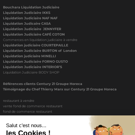
Bouchara Liquidation Judiciaire
Liquidation Judiciaire IKKS
Liquidation Judiciaire NAF NAF
Liquidation Judicaire CASA
Liquidation Judiciaire JENNYFER
Liquidation Judiciaire CAFÉ COTON
Commerces en liquidation judiciaire à vendre
Liquidation judiciaire COURTEPAILLE
Liquidation Judiciaire BURTON of London
Liquidation judiciaire MINELLI
Liquidation Judiciaire FORNO GUSTO
Liquidation Judiciaire INTERIOR’S
Liquidation Judiciaire BODY SHOP
Références clients Century 21 Groupe Horeca
Témoignage du Chef Thierry Marx sur Century 21 Groupe Horeca
restaurant à vendre
vente fond de commerce restaurant
fond de commerce restaurant
acheter un restaurant
achat restaurant
vente de fond de commerce restaurant
acheter restaurant